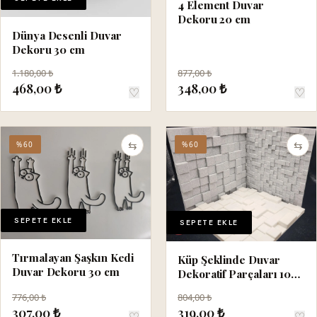
4 Element Duvar
Dekoru 20 cm
Dünya Desenli Duvar
Dekoru 30 cm
1.180,00 ₺
877,00 ₺
468,00 ₺
348,00 ₺
♡
♡
⇆
⇆
%60
%60
SEPETE EKLE
SEPETE EKLE
Tırmalayan Şaşkın Kedi
Küp Şeklinde Duvar
Duvar Dekoru 30 cm
Dekoratif Parçaları 10
cm
776,00 ₺
804,00 ₺
307,00 ₺
319,00 ₺
♡
♡