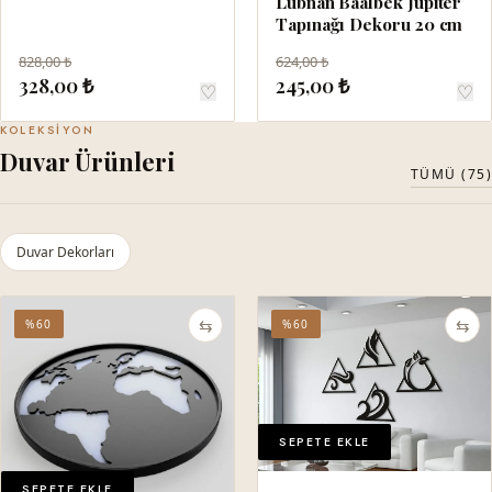
Lübnan Baalbek Jüpiter
Tapınağı Dekoru 20 cm
828,00 ₺
624,00 ₺
328,00 ₺
245,00 ₺
♡
♡
KOLEKSIYON
Duvar Ürünleri
TÜMÜ (75)
Duvar Dekorları
⇆
⇆
%60
%60
SEPETE EKLE
SEPETE EKLE