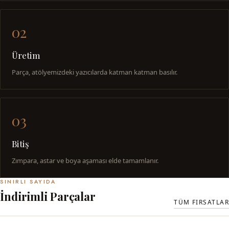
02
Üretim
Parça, atölyemizdeki yazıcılarda katman katman basılır.
03
Bitiş
Zımpara, astar ve boya aşaması elde tamamlanır.
SINIRLI SAYIDA
İndirimli Parçalar
TÜM FIRSATLAR