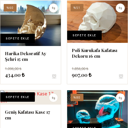
⇆
⇆
%60
%51
SEPETE EKLE
SEPETE EKLE
Poli Kurukafa Kafatası
Harika Dekoratif Ay
Dekoru 16 cm
Şehri 15 cm
1.096,00 ₺
1.856,00 ₺
434,00 ₺
907,00 ₺
♡
♡
SEPETE EKLE
⇆
⇆
%60
%80
Geniş Kafatası Kase 17
cm