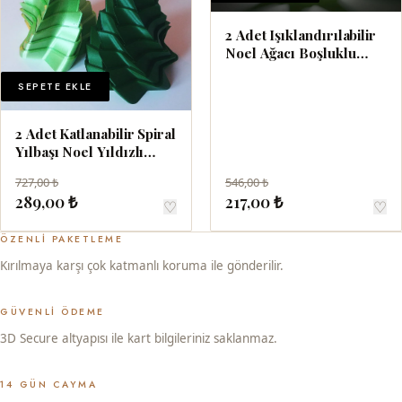
2 Adet Işıklandırılabilir
Noel Ağacı Boşluklu
Dekor 10 cm
SEPETE EKLE
2 Adet Katlanabilir Spiral
Yılbaşı Noel Yıldızlı
Ağaç Dekoru 12 cm
727,00 ₺
546,00 ₺
289,00 ₺
217,00 ₺
♡
♡
ÖZENLI PAKETLEME
Kırılmaya karşı çok katmanlı koruma ile gönderilir.
GÜVENLI ÖDEME
3D Secure altyapısı ile kart bilgileriniz saklanmaz.
14 GÜN CAYMA