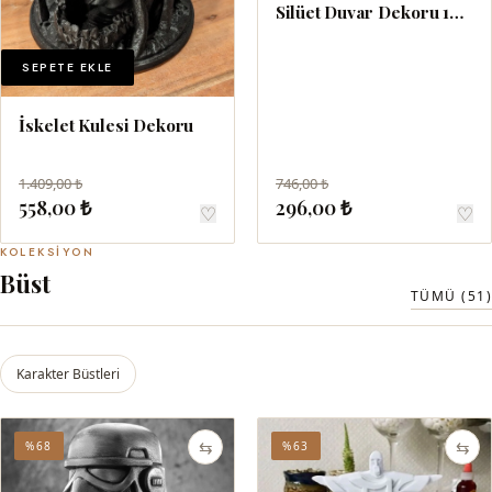
Silüet Duvar Dekoru 10
cm
SEPETE EKLE
İskelet Kulesi Dekoru
1.409,00 ₺
746,00 ₺
558,00 ₺
296,00 ₺
♡
♡
KOLEKSIYON
Büst
TÜMÜ (51)
Karakter Büstleri
⇆
⇆
%68
%63