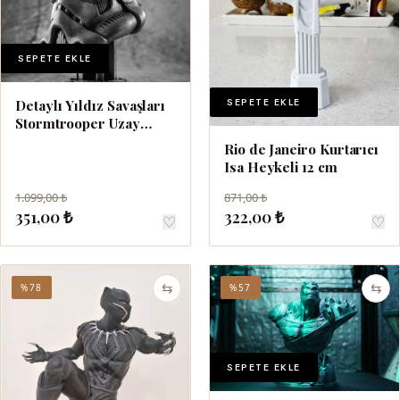
SEPETE EKLE
SEPETE EKLE
Detaylı Yıldız Savaşları
Stormtrooper Uzay
Savaşları Asker Kaskı 18
Rio de Janeiro Kurtarıcı
cm
Isa Heykeli 12 cm
1.099,00 ₺
871,00 ₺
351,00 ₺
322,00 ₺
♡
♡
⇆
⇆
%78
%57
SEPETE EKLE