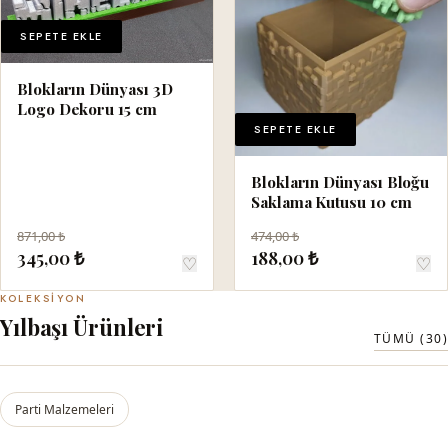
SEPETE EKLE
Blokların Dünyası 3D
Logo Dekoru 15 cm
SEPETE EKLE
Blokların Dünyası Bloğu
Saklama Kutusu 10 cm
871,00 ₺
474,00 ₺
345,00 ₺
188,00 ₺
♡
♡
KOLEKSIYON
Yılbaşı Ürünleri
TÜMÜ (30)
Parti Malzemeleri