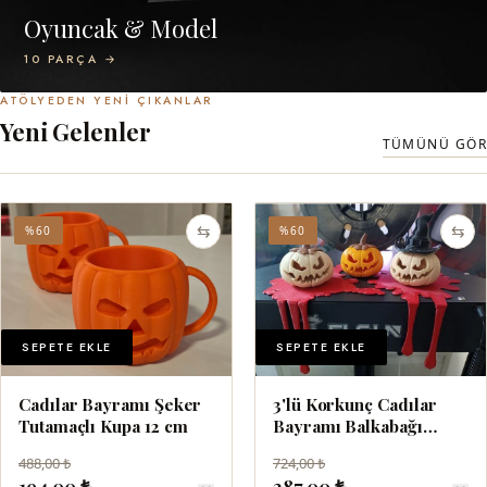
Oyuncak & Model
10 PARÇA →
ATÖLYEDEN YENI ÇIKANLAR
Yeni Gelenler
TÜMÜNÜ GÖR
⇆
⇆
%60
%60
SEPETE EKLE
SEPETE EKLE
Cadılar Bayramı Şeker
3'lü Korkunç Cadılar
Tutamaçlı Kupa 12 cm
Bayramı Balkabağı
Dekoru 8 cm
488,00 ₺
724,00 ₺
194,00 ₺
287,00 ₺