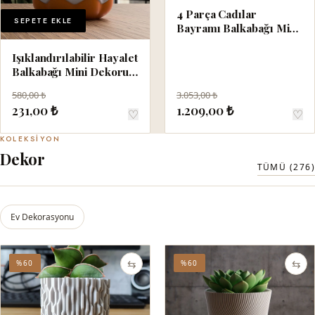
4 Parça Cadılar
SEPETE EKLE
Bayramı Balkabağı Mini
Kapları 19 cm
Işıklandırılabilir Hayalet
Balkabağı Mini Dekoru
14 cm
580,00 ₺
3.053,00 ₺
231,00 ₺
1.209,00 ₺
♡
♡
KOLEKSIYON
Dekor
TÜMÜ (276)
Ev Dekorasyonu
⇆
⇆
%60
%60