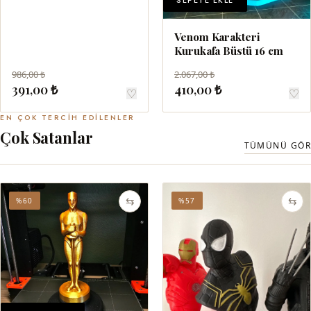
SEPETE EKLE
Venom Karakteri
Kurukafa Büstü 16 cm
986,00 ₺
2.067,00 ₺
391,00 ₺
410,00 ₺
♡
♡
EN ÇOK TERCIH EDILENLER
Çok Satanlar
TÜMÜNÜ GÖR
⇆
⇆
%60
%57