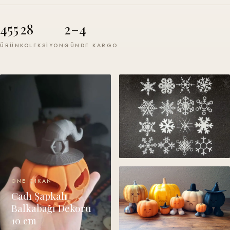
455
28
2–4
ÜRÜN
KOLEKSIYON
GÜNDE KARGO
ÖNE ÇIKAN
Cadı Şapkalı
Balkabağı Dekoru
10 cm