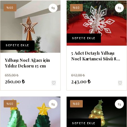
⇆
⇆
%60
%60
SEPETE EKLE
SEPETE EKLE
5 Adet Detaylı Yılbaşı
Noel Kartanesi Süsü 8
Yılbaşı Noel Ağacı için
cm
Yıldız Dekoru 15 cm
655,00 ₺
612,00 ₺
260,00 ₺
243,00 ₺
♡
♡
⇆
⇆
%60
%60
SEPETE EKLE