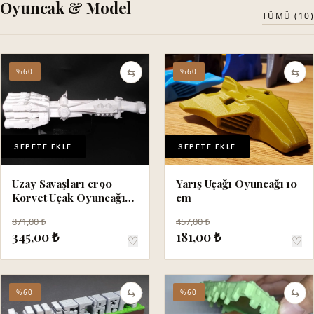
Oyuncak & Model
TÜMÜ (10)
⇆
⇆
%60
%60
SEPETE EKLE
SEPETE EKLE
Uzay Savaşları cr90
Yarış Uçağı Oyuncağı 10
Korvet Uçak Oyuncağı
cm
20 cm
871,00 ₺
457,00 ₺
345,00 ₺
181,00 ₺
♡
♡
⇆
⇆
%60
%60