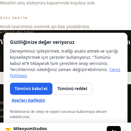
Mesafeli satış sözleşmesi kapsamında koşulsuz iade.
ÖZEL ÜRETIM
Kendi tasarımınızı üretmek için bize yazabilirsiniz.
ATÖLYE BÜLTENI
Yeni koleksiyonlardan ilk siz haberdar olun
Gizliliğinize değer veriyoruz
Deneyiminizi iyileştirmek, trafiği analiz etmek ve içeriği
kişiselleştirmek için çerezler kullanıyoruz. “Tümünü
kabul et”e tıklayarak tüm çerezlere onay verirsiniz.
Tercihlerinizi istediğiniz zaman değiştirebilirsiniz.
Çerez
Politikası
ABONE OL
Tümünü kabul et
Tümünü reddet
Ayarları özelleştir
Milenyumstudios ile dekoratif ve harika
ürünler sizleri bekliyor. Şimdi hemen girin
Reddetseniz de siteyi ve sepeti sorunsuz kullanmaya devam
ve sipariş verin.
edebilirsiniz.
💬
Kişisel Bilgilerimi Satma / Paylaşma
MilenyumStudios
INSTAGRAM
FACEBOOK
X