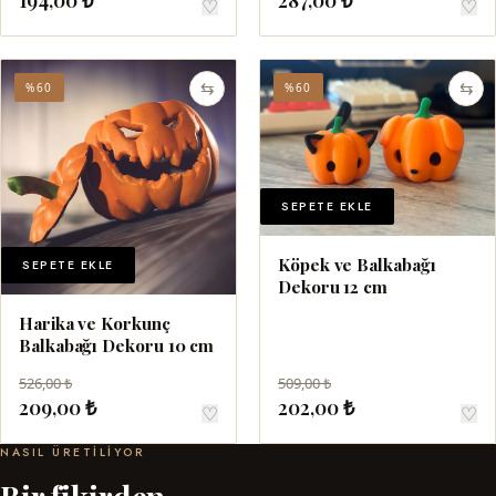
♡
♡
⇆
⇆
%60
%60
SEPETE EKLE
Köpek ve Balkabağı
SEPETE EKLE
Dekoru 12 cm
Harika ve Korkunç
Balkabağı Dekoru 10 cm
526,00 ₺
509,00 ₺
209,00 ₺
202,00 ₺
♡
♡
NASIL ÜRETILIYOR