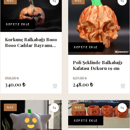
⇆
⇆
%60
%60
SEPETE EKLE
Korkunç Balkabağı Booo
Booo Cadılar Bayramı
SEPETE EKLE
Süsü 15 cm
Poli Şeklinde Balkabağı
Kafatası Dekoru 19 cm
858,00 ₺
627,00 ₺
340,00 ₺
248,00 ₺
♡
♡
⇆
⇆
%60
%60
SEPETE EKLE