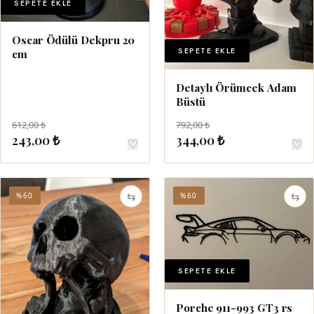
SEPETE EKLE
Oscar Ödülü Dekpru 20
SEPETE EKLE
cm
Detaylı Örümcek Adam
Büstü
612,00 ₺
792,00 ₺
243,00 ₺
344,00 ₺
♡
♡
⇆
⇆
%60
%60
SEPETE EKLE
Porche 911-993 GT3 rs