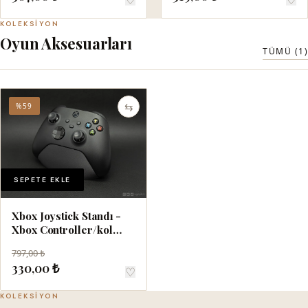
KOLEKSIYON
Oyun Aksesuarları
TÜMÜ (1)
⇆
%59
SEPETE EKLE
Xbox Joystick Standı -
Xbox Controller/kol
Tutucu Uyumlu
797,00 ₺
330,00 ₺
♡
KOLEKSIYON