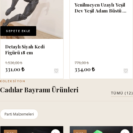
Yenilmeyen Uzaylı Yeşil
Dev Yeşil Adam Büstü 15
cm
SEPETE EKLE
Detaylı Siyah Kedi
Figürü 18 cm
1.536,00 ₺
776,00 ₺
331,00 ₺
334,00 ₺
♡
♡
KOLEKSIYON
Cadılar Bayramı Ürünleri
TÜMÜ (12)
Parti Malzemeleri