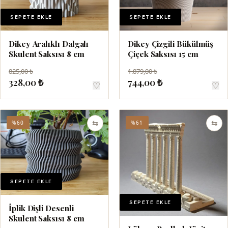
SEPETE EKLE
SEPETE EKLE
Dikey Aralıklı Dalgalı
Dikey Çizgili Bükülmüş
Skulent Saksısı 8 cm
Çiçek Saksısı 15 cm
825,00 ₺
1.879,00 ₺
328,00 ₺
744,00 ₺
♡
♡
⇆
⇆
%60
%61
SEPETE EKLE
SEPETE EKLE
İplik Dişli Desenli
Skulent Saksısı 8 cm