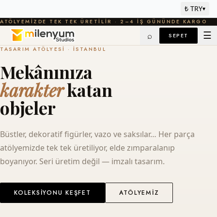
₺ TRY
▾
ATÖLYEMIZDE TEK TEK ÜRETILIR · 2–4 IŞ GÜNÜNDE KARGO
☰
⌕
SEPET
TASARIM ATÖLYESI · İSTANBUL
Mekânınıza
karakter
katan
objeler
Büstler, dekoratif figürler, vazo ve saksılar… Her parça
atölyemizde tek tek üretiliyor, elde zımparalanıp
boyanıyor. Seri üretim değil — imzalı tasarım.
KOLEKSIYONU KEŞFET
ATÖLYEMIZ