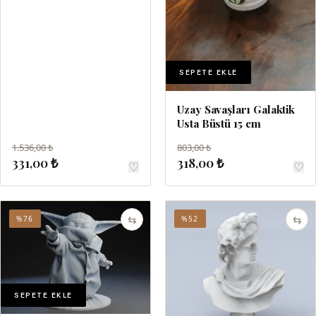
SEPETE EKLE
Uzay Savaşları Galaktik
Usta Büstü 15 cm
1.536,00 ₺
803,00 ₺
331,00 ₺
318,00 ₺
♡
♡
⇆
⇆
%76
%52
SEPETE EKLE