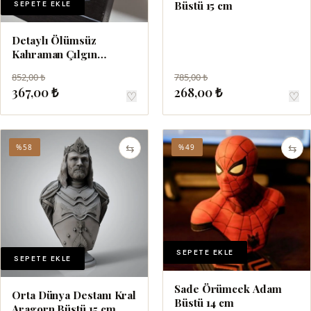
SEPETE EKLE
Büstü 15 cm
Detaylı Ölümsüz
Kahraman Çılgın
Kahraman Büstü 15 cm
852,00 ₺
785,00 ₺
367,00 ₺
268,00 ₺
♡
♡
⇆
⇆
%58
%49
SEPETE EKLE
SEPETE EKLE
Sade Örümcek Adam
Orta Dünya Destanı Kral
Büstü 14 cm
Aragorn Büstü 15 cm