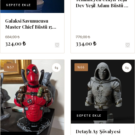
Dev Yeşil Adam Büstü 15
SEPETE EKLE
cm
Galaksi Savunucusu
Master Chief Büstü 15
cm
684,00 ₺
776,00 ₺
324,00 ₺
334,00 ₺
♡
♡
⇆
⇆
%57
%66
SEPETE EKLE
Detaylı Ay Şövalyesi