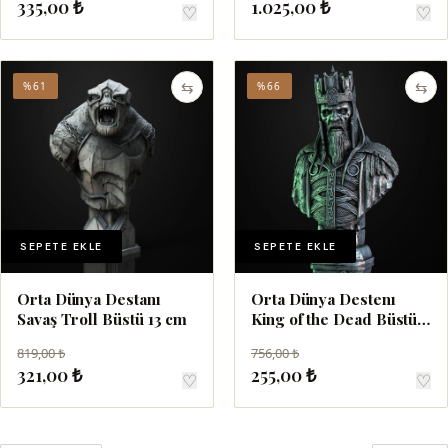
335,00 ₺
1.025,00 ₺
♡
♡
⇆
⇆
%61
%66
SEPETE EKLE
SEPETE EKLE
Orta Dünya Destanı
Orta Dünya Destenı
Savaş Troll Büstü 13 cm
King of the Dead Büstü
15 cm
819,00 ₺
756,00 ₺
321,00 ₺
255,00 ₺
♡
♡