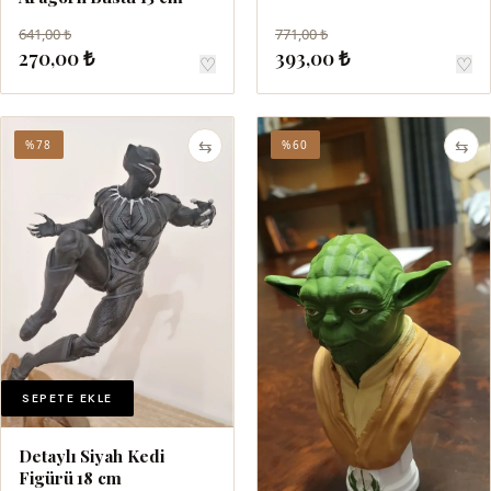
641,00 ₺
771,00 ₺
270,00 ₺
393,00 ₺
♡
♡
⇆
⇆
%78
%60
SEPETE EKLE
Detaylı Siyah Kedi
Figürü 18 cm