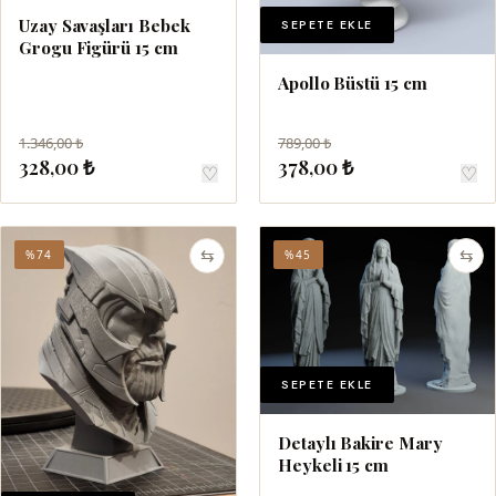
Uzay Savaşları Bebek
SEPETE EKLE
Grogu Figürü 15 cm
Apollo Büstü 15 cm
1.346,00 ₺
789,00 ₺
328,00 ₺
378,00 ₺
♡
♡
⇆
⇆
%74
%45
SEPETE EKLE
Detaylı Bakire Mary
Heykeli 15 cm