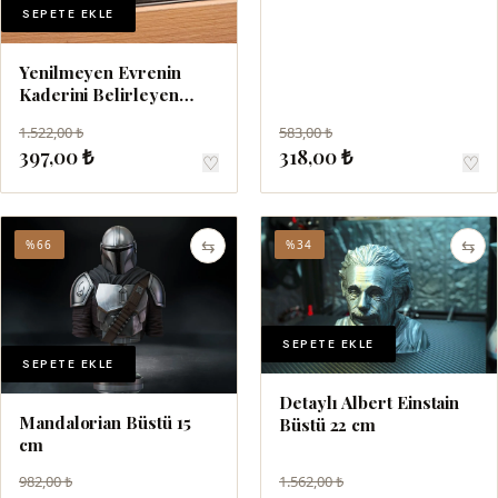
SEPETE EKLE
Yenilmeyen Evrenin
Kaderini Belirleyen
Thanos Kafası Büstü 18
1.522,00 ₺
583,00 ₺
cm
397,00 ₺
318,00 ₺
♡
♡
⇆
⇆
%66
%34
SEPETE EKLE
SEPETE EKLE
Detaylı Albert Einstain
Mandalorian Büstü 15
Büstü 22 cm
cm
982,00 ₺
1.562,00 ₺