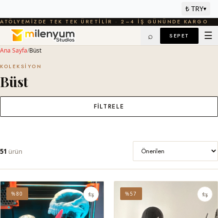
₺ TRY
▾
ATÖLYEMIZDE TEK TEK ÜRETILIR · 2–4 IŞ GÜNÜNDE KARGO
☰
⌕
SEPET
Ana Sayfa
/
Büst
KOLEKSIYON
Büst
FILTRELE
51
ürün
⇆
⇆
%80
%57