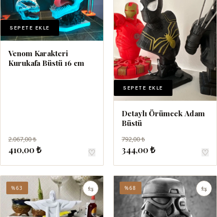
SEPETE EKLE
Venom Karakteri
Kurukafa Büstü 16 cm
SEPETE EKLE
Detaylı Örümcek Adam
Büstü
2.067,00 ₺
792,00 ₺
410,00 ₺
344,00 ₺
♡
♡
⇆
⇆
%63
%68