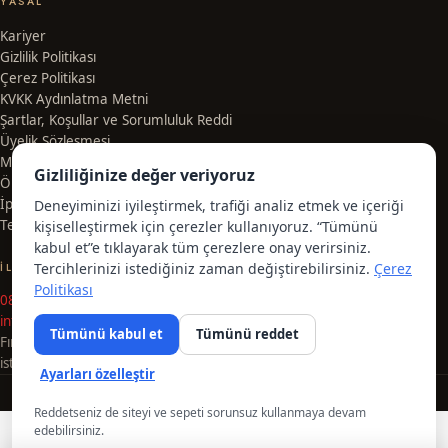
YASAL
Kariyer
Gizlilik Politikası
Çerez Politikası
KVKK Aydınlatma Metni
Şartlar, Koşullar ve Sorumluluk Reddi
Üyelik Sözleşmesi
Mesafeli Satış Sözleşmesi
Gizliliğinize değer veriyoruz
Ön Bilgilendirme Formu
İptal, İade ve Değişim Koşulları
Deneyiminizi iyileştirmek, trafiği analiz etmek ve içeriği
Teslimat ve Kargo Bilgileri
kişiselleştirmek için çerezler kullanıyoruz. “Tümünü
kabul et”e tıklayarak tüm çerezlere onay verirsiniz.
Tercihlerinizi istediğiniz zaman değiştirebilirsiniz.
Çerez
İLETIŞIM
Politikası
08504664536
info@milenyumstudios.com
Tümünü kabul et
Tümünü reddet
Fındıklı Mahallesi Zümrütlü Sokak No: 1 B Blok Daire 8 maltepe
istanbul
Ayarları özelleştir
© 2026 MilenyumStudios. Tüm hakları saklıdır.
TASARIM · 3D BASKI · EL İŞÇILIĞI
Reddetseniz de siteyi ve sepeti sorunsuz kullanmaya devam
edebilirsiniz.
Çerez ayarları
Kişisel Bilgilerimi Satma / Paylaşma