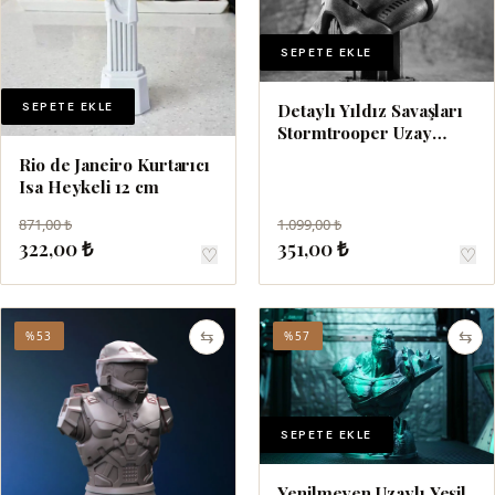
SEPETE EKLE
SEPETE EKLE
Detaylı Yıldız Savaşları
Stormtrooper Uzay
Savaşları Asker Kaskı 18
Rio de Janeiro Kurtarıcı
cm
Isa Heykeli 12 cm
871,00 ₺
1.099,00 ₺
322,00 ₺
351,00 ₺
♡
♡
⇆
⇆
%53
%57
SEPETE EKLE
Yenilmeyen Uzaylı Yeşil