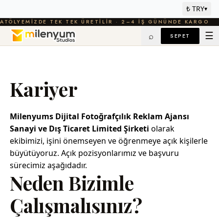
₺ TRY
▾
ATÖLYEMIZDE TEK TEK ÜRETILIR · 2–4 IŞ GÜNÜNDE KARGO
☰
⌕
SEPET
Kariyer
Milenyums Dijital Fotoğrafçılık Reklam Ajansı
Sanayi ve Dış Ticaret Limited Şirketi
olarak
ekibimizi, işini önemseyen ve öğrenmeye açık kişilerle
büyütüyoruz. Açık pozisyonlarımız ve başvuru
sürecimiz aşağıdadır.
Neden Bizimle
Çalışmalısınız?