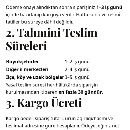
Ödeme onayı alındıktan sonra siparişiniz
1–3 iş günü
içinde hazırlanıp kargoya verilir. Hafta sonu ve resmî
tatiller bu süreye dâhil değildir.
2. Tahmini Teslim
Süreleri
Büyükşehirler
1–2 iş günü
Diğer il merkezleri
2–4 iş günü
İlçe, köy ve uzak bölgeler
3–5 iş günü
Yasal teslim süresi her hâlükârda siparişin
kurulmasından itibaren
en fazla 30 gündür
.
3. Kargo Ücreti
Kargo bedeli sipariş tutarı, ürün ağırlığı/hacmi ve
teslimat adresine göre hesaplanır. Ödeyeceğiniz net