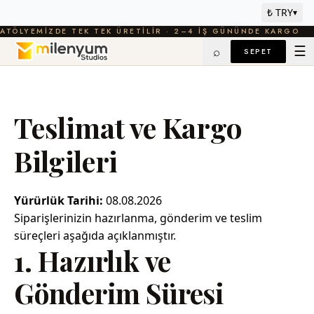
₺ TRY
▾
ATÖLYEMIZDE TEK TEK ÜRETILIR · 2–4 IŞ GÜNÜNDE KARGO
☰
⌕
SEPET
Teslimat ve Kargo
Bilgileri
Yürürlük Tarihi:
08.08.2026
Siparişlerinizin hazırlanma, gönderim ve teslim
süreçleri aşağıda açıklanmıştır.
1. Hazırlık ve
Gönderim Süresi