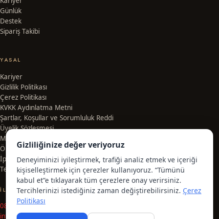
Kariyer
Günlük
Destek
Sipariş Takibi
YASAL
Kariyer
Gizlilik Politikası
Çerez Politikası
KVKK Aydınlatma Metni
Şartlar, Koşullar ve Sorumluluk Reddi
Üyelik Sözleşmesi
Mesafeli Satış Sözleşmesi
Gizliliğinize değer veriyoruz
Ön Bilgilendirme Formu
İptal, İade ve Değişim Koşulları
Deneyiminizi iyileştirmek, trafiği analiz etmek ve içeriği
Teslimat ve Kargo Bilgileri
kişiselleştirmek için çerezler kullanıyoruz. “Tümünü
kabul et”e tıklayarak tüm çerezlere onay verirsiniz.
Tercihlerinizi istediğiniz zaman değiştirebilirsiniz.
Çerez
İLETIŞIM
Politikası
08504664536
info@milenyumstudios.com