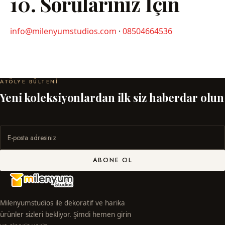
10. Sorularınız İçin
info@milenyumstudios.com
·
08504664536
ATÖLYE BÜLTENI
Yeni koleksiyonlardan ilk siz haberdar olun
ABONE OL
Milenyumstudios ile dekoratif ve harika
ürünler sizleri bekliyor. Şimdi hemen girin