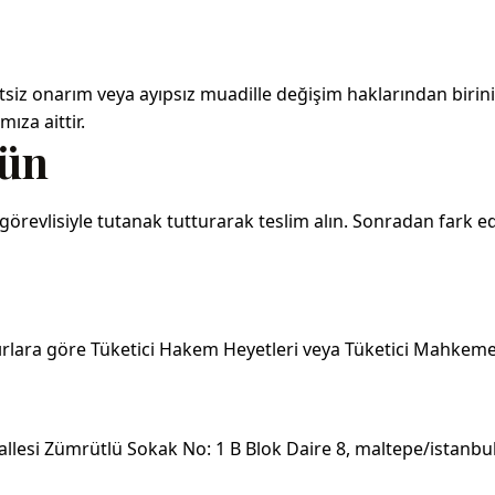
siz onarım veya ayıpsız muadille değişim haklarından birini 
ıza aittir.
rün
görevlisiyle tutanak tutturarak teslim alın. Sonradan fark e
ırlara göre Tüketici Hakem Heyetleri veya Tüketici Mahkemele
allesi Zümrütlü Sokak No: 1 B Blok Daire 8, maltepe/istanbu