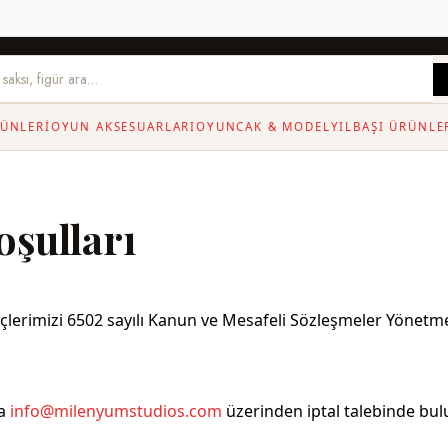
ÜNLERI
OYUN AKSESUARLARI
OYUNCAK & MODEL
YILBAŞI ÜRÜNLE
oşulları
eçlerimizi 6502 sayılı Kanun ve Mesafeli Sözleşmeler Yönetme
a
info@milenyumstudios.com
üzerinden iptal talebinde bulu