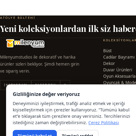
ATÖLYE BÜLTENI
Yeni koleksiyonlardan ilk siz habe
KOLEKSIYONLA
Büst
Milenyumstudios ile dekoratif ve harika
Cadılar Bayramı 
Dekor
ürünler sizleri bekliyor. Şimdi hemen girin
Duvar Ürünleri
ve sipariş verin.
Oyun Aksesuarla
Oyuncak & Mode
INSTAGRAM
FACEBOOK
X
Yılbaşı Ürünleri
Gizliliğinize değer veriyoruz
Tüm Ürünler →
Deneyiminizi iyileştirmek, trafiği analiz etmek ve içeriği
kişiselleştirmek için çerezler kullanıyoruz. “Tümünü kabul
et”e tıklayarak tüm çerezlere onay verirsiniz. Tercihlerinizi
istediğiniz zaman değiştirebilirsiniz.
Çerez Politikası