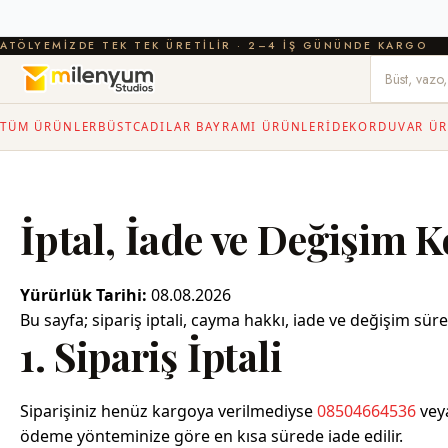
ATÖLYEMIZDE TEK TEK ÜRETILIR · 2–4 IŞ GÜNÜNDE KARGO
TÜM ÜRÜNLER
BÜST
CADILAR BAYRAMI ÜRÜNLERI
DEKOR
DUVAR ÜR
İptal, İade ve Değişim K
Yürürlük Tarihi:
08.08.2026
Bu sayfa; sipariş iptali, cayma hakkı, iade ve değişim sür
1. Sipariş İptali
Siparişiniz henüz kargoya verilmediyse
08504664536
vey
ödeme yönteminize göre en kısa sürede iade edilir.