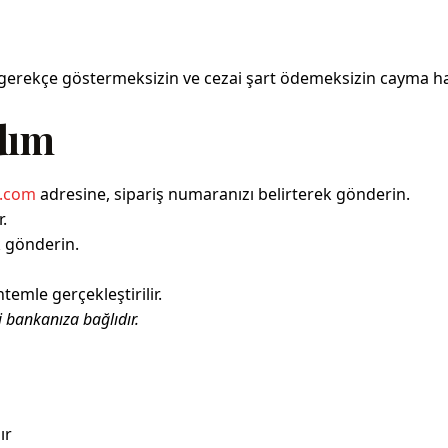
 gerekçe göstermeksizin ve cezai şart ödemeksizin cayma hak
dım
s.com
adresine, sipariş numaranızı belirterek gönderin.
.
k gönderin.
temle gerçekleştirilir.
i bankanıza bağlıdır.
ır