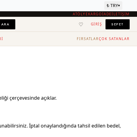
₺ TRY
▾
ATÖLYE
KARGO
İADE
İLETIŞIM
♡
ARA
SEPET
GIRIŞ
RI
FIRSATLAR
ÇOK SATANLAR
liği çerçevesinde açıklar.
nabilirsiniz. İptal onaylandığında tahsil edilen bedel,